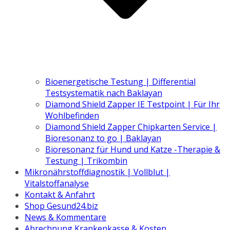
Bioenergetische Testung | Differential
Testsystematik nach Baklayan
Diamond Shield Zapper IE Testpoint | Für Ihr
Wohlbefinden
Diamond Shield Zapper Chipkarten Service |
Bioresonanz to go | Baklayan
Bioresonanz für Hund und Katze -Therapie &
Testung | Trikombin
Mikronährstoffdiagnostik | Vollblut |
Vitalstoffanalyse
Kontakt & Anfahrt
Shop Gesund24.biz
News & Kommentare
Abrechnung Krankenkasse & Kosten