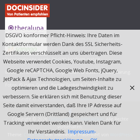
DSGVO konformer Pflicht-Hinweis: Ihre Daten im
Kontaktformular werden Dank des SSL Sicherheits-
Zertifikates verschlüsselt an uns übertragen. Diese
Diese Webseite wurde
DSGVO
konform erstellt.
Webseite verwendet Cookies, Youtube, Instagram,
Google reCAPTCHA, Google Web Fonts, jQuery,
Beachten Sie bitte unser
Impressum & Datenschutzerklärung.
JetPack & Ajax Technologien, um Seiten-Inhalte zu
Fotos: © Hans-Günter Berner GmbH & Co. KG
optimieren und die Ladegeschwindigkeit zu
verbessern. Sie erklären sich mit Benutzung dieser
Seite damit einverstanden, daß Ihre IP Adresse auf
Google Servern (Drittland) gespeichert und für
Copyright © 2026
Osteopathie – Heilpraktiker
. Alle Rechte
Tracking verwendet werden kann. Vielen Dank für
vorbehalten.
Ihr Verständnis.
Impressum-
Theme:
ColorMag
von ThemeGrill. Präsentiert von
WordPress
.