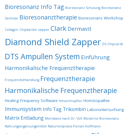
Bioresonanz Info Tag
Bioresonanz Schulung
Bioresonanz
Bioresonanztherapie
Bioresonanz Workshop
Seminar
Clark
Dermavit
Cellagon
Chipkarten zapper
Diamond Shield Zapper
DS Chipcards
DTS Ampullen System
Einführung
Harmonikalische Frequenztherapie
Frequenztherapie
Frequenzbehandlung
Harmonikalische Frequenztherapie
Healing Frequency Software
Homöopathie
Heuschnupfen
Immunsystem
Info Tag Trikombin
Laboruntersuchung
Matrix Entladung
Meridiane nach Dr. Voll
Moderne Bioresonanz
Nahrungsergänzungsmittel
Naturheilpraxis Florian Hoffmann