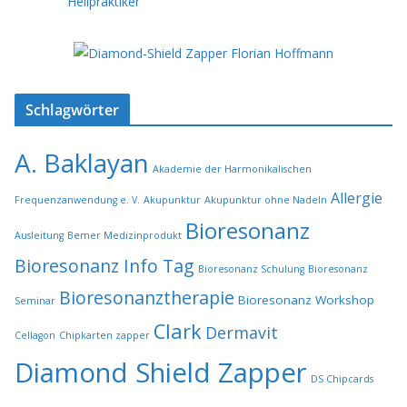
Schlagwörter
A. Baklayan
Akademie der Harmonikalischen
Allergie
Frequenzanwendung e. V.
Akupunktur
Akupunktur ohne Nadeln
Bioresonanz
Ausleitung
Bemer Medizinprodukt
Bioresonanz Info Tag
Bioresonanz Schulung
Bioresonanz
Bioresonanztherapie
Bioresonanz Workshop
Seminar
Clark
Dermavit
Cellagon
Chipkarten zapper
Diamond Shield Zapper
DS Chipcards