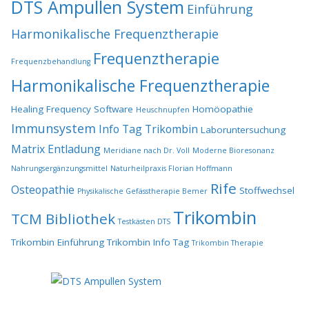
DTS Ampullen System
Einführung
Harmonikalische Frequenztherapie
Frequenztherapie
Frequenzbehandlung
Harmonikalische Frequenztherapie
Healing Frequency Software
Homöopathie
Heuschnupfen
Immunsystem
Info Tag Trikombin
Laboruntersuchung
Matrix Entladung
Meridiane nach Dr. Voll
Moderne Bioresonanz
Nahrungsergänzungsmittel
Naturheilpraxis Florian Hoffmann
Rife
Osteopathie
Stoffwechsel
Physikalische Gefässtherapie Bemer
Trikombin
TCM Bibliothek
Testkästen DTS
Trikombin Einführung
Trikombin Info Tag
Trikombin Therapie