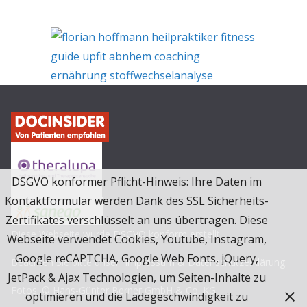
DSGVO konformer Pflicht-Hinweis: Ihre Daten im
Kontaktformular werden Dank des SSL Sicherheits-
Zertifikates verschlüsselt an uns übertragen. Diese
Diese Webseite wurde
DSGVO
konform erstellt.
Webseite verwendet Cookies, Youtube, Instagram,
Google reCAPTCHA, Google Web Fonts, jQuery,
Beachten Sie bitte unser
Impressum & Datenschutzerklärung.
JetPack & Ajax Technologien, um Seiten-Inhalte zu
Fotos: © Hans-Günter Berner GmbH & Co. KG
optimieren und die Ladegeschwindigkeit zu