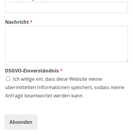
s
u
b
j
Nachricht
*
e
c
t
)
D
S
G
V
DSGVO-Einverständnis
*
O
-
Ich willige ein, dass diese Website meine
E
übermittelten Informationen speichert, sodass meine
i
n
Anfrage beantwortet werden kann.
v
e
r
s
Absenden
t
ä