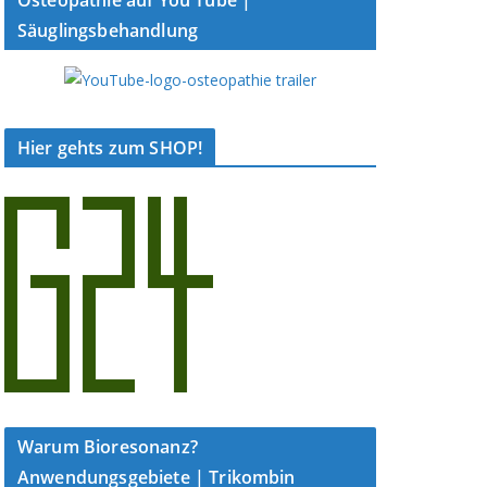
Säuglingsbehandlung
Hier gehts zum SHOP!
Warum Bioresonanz?
Anwendungsgebiete | Trikombin