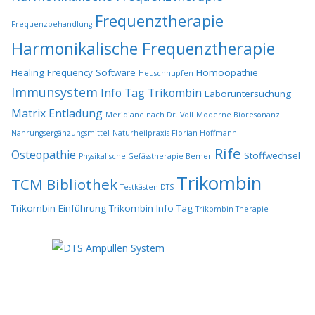
Frequenztherapie
Frequenzbehandlung
Harmonikalische Frequenztherapie
Healing Frequency Software
Homöopathie
Heuschnupfen
Immunsystem
Info Tag Trikombin
Laboruntersuchung
Matrix Entladung
Meridiane nach Dr. Voll
Moderne Bioresonanz
Nahrungsergänzungsmittel
Naturheilpraxis Florian Hoffmann
Rife
Osteopathie
Stoffwechsel
Physikalische Gefässtherapie Bemer
Trikombin
TCM Bibliothek
Testkästen DTS
Trikombin Einführung
Trikombin Info Tag
Trikombin Therapie