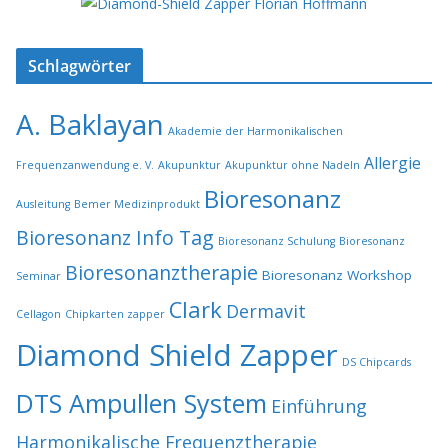
Schlagwörter
A. Baklayan
Akademie der Harmonikalischen
Allergie
Frequenzanwendung e. V.
Akupunktur
Akupunktur ohne Nadeln
Bioresonanz
Ausleitung
Bemer Medizinprodukt
Bioresonanz Info Tag
Bioresonanz Schulung
Bioresonanz
Bioresonanztherapie
Bioresonanz Workshop
Seminar
Clark
Dermavit
Cellagon
Chipkarten zapper
Diamond Shield Zapper
DS Chipcards
DTS Ampullen System
Einführung
Harmonikalische Frequenztherapie