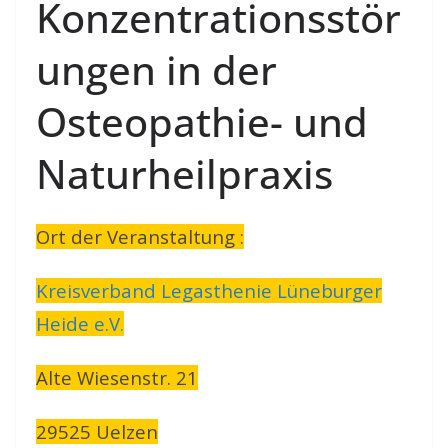
Konzentrationsstör
ungen in der
Osteopathie- und
Naturheilpraxis
Ort der Veranstaltung :
Kreisverband Legasthenie Lüneburger
Heide e.V.
Alte Wiesenstr. 21
29525 Uelzen