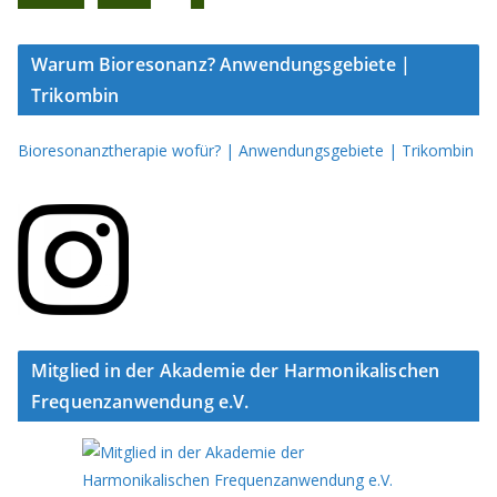
Warum Bioresonanz? Anwendungsgebiete |
Trikombin
Bioresonanztherapie wofür? | Anwendungsgebiete | Trikombin
Mitglied in der Akademie der Harmonikalischen
Frequenzanwendung e.V.