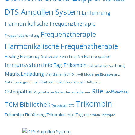
DTS Ampullen System
Einführung
Harmonikalische Frequenztherapie
Frequenztherapie
Frequenzbehandlung
Harmonikalische Frequenztherapie
Healing Frequency Software
Homöopathie
Heuschnupfen
Immunsystem
Info Tag Trikombin
Laboruntersuchung
Matrix Entladung
Meridiane nach Dr. Voll
Moderne Bioresonanz
Nahrungsergänzungsmittel
Naturheilpraxis Florian Hoffmann
Rife
Osteopathie
Stoffwechsel
Physikalische Gefässtherapie Bemer
Trikombin
TCM Bibliothek
Testkästen DTS
Trikombin Einführung
Trikombin Info Tag
Trikombin Therapie