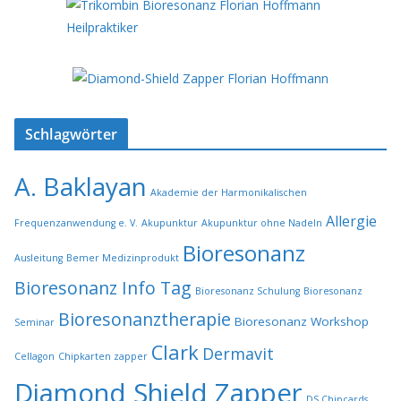
Schlagwörter
A. Baklayan
Akademie der Harmonikalischen
Allergie
Frequenzanwendung e. V.
Akupunktur
Akupunktur ohne Nadeln
Bioresonanz
Ausleitung
Bemer Medizinprodukt
Bioresonanz Info Tag
Bioresonanz Schulung
Bioresonanz
Bioresonanztherapie
Bioresonanz Workshop
Seminar
Clark
Dermavit
Cellagon
Chipkarten zapper
Diamond Shield Zapper
DS Chipcards