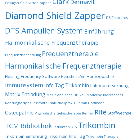
Clark
Dermavit
Cellagon
Chipkarten zapper
Diamond Shield Zapper
DS Chipcards
DTS Ampullen System
Einführung
Harmonikalische Frequenztherapie
Frequenztherapie
Frequenzbehandlung
Harmonikalische Frequenztherapie
Healing Frequency Software
Homöopathie
Heuschnupfen
Immunsystem
Info Tag Trikombin
Laboruntersuchung
Matrix Entladung
Meridiane nach Dr. Voll
Moderne Bioresonanz
Nahrungsergänzungsmittel
Naturheilpraxis Florian Hoffmann
Rife
Osteopathie
Stoffwechsel
Physikalische Gefässtherapie Bemer
Trikombin
TCM Bibliothek
Testkästen DTS
Trikombin Einführung
Trikombin Info Tag
Trikombin Therapie