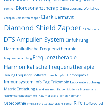
Bioresonanz Schulung
Bioresonanz
Bioresonanztherapie
Bioresonanz Workshop
Seminar
Clark
Dermavit
Cellagon
Chipkarten zapper
Diamond Shield Zapper
DS Chipcards
DTS Ampullen System
Einführung
Harmonikalische Frequenztherapie
Frequenztherapie
Frequenzbehandlung
Harmonikalische Frequenztherapie
Healing Frequency Software
Homöopathie
Heuschnupfen
Immunsystem
Info Tag Trikombin
Laboruntersuchung
Matrix Entladung
Meridiane nach Dr. Voll
Moderne Bioresonanz
Nahrungsergänzungsmittel
Naturheilpraxis Florian Hoffmann
Rife
Osteopathie
Stoffwechsel
Physikalische Gefässtherapie Bemer