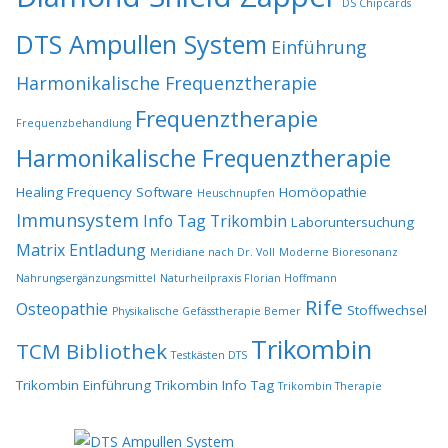
DS Chipcards
DTS Ampullen System
Einführung
Harmonikalische Frequenztherapie
Frequenztherapie
Frequenzbehandlung
Harmonikalische Frequenztherapie
Healing Frequency Software
Homöopathie
Heuschnupfen
Immunsystem
Info Tag Trikombin
Laboruntersuchung
Matrix Entladung
Meridiane nach Dr. Voll
Moderne Bioresonanz
Nahrungsergänzungsmittel
Naturheilpraxis Florian Hoffmann
Rife
Osteopathie
Stoffwechsel
Physikalische Gefässtherapie Bemer
Trikombin
TCM Bibliothek
Testkästen DTS
Trikombin Einführung
Trikombin Info Tag
Trikombin Therapie