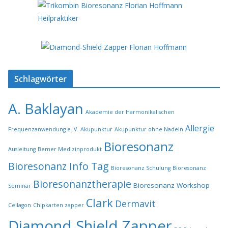
Schlagwörter
A. Baklayan
Akademie der Harmonikalischen
Allergie
Frequenzanwendung e. V.
Akupunktur
Akupunktur ohne Nadeln
Bioresonanz
Ausleitung
Bemer Medizinprodukt
Bioresonanz Info Tag
Bioresonanz Schulung
Bioresonanz
Bioresonanztherapie
Bioresonanz Workshop
Seminar
Clark
Dermavit
Cellagon
Chipkarten zapper
Diamond Shield Zapper