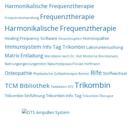
Harmonikalische Frequenztherapie
Frequenztherapie
Frequenzbehandlung
Harmonikalische Frequenztherapie
Healing Frequency Software
Homöopathie
Heuschnupfen
Immunsystem
Info Tag Trikombin
Laboruntersuchung
Matrix Entladung
Meridiane nach Dr. Voll
Moderne Bioresonanz
Nahrungsergänzungsmittel
Naturheilpraxis Florian Hoffmann
Rife
Osteopathie
Stoffwechsel
Physikalische Gefässtherapie Bemer
Trikombin
TCM Bibliothek
Testkästen DTS
Trikombin Einführung
Trikombin Info Tag
Trikombin Therapie