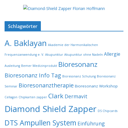
Schlagwörter
A. Baklayan
Akademie der Harmonikalischen
Allergie
Frequenzanwendung e. V.
Akupunktur
Akupunktur ohne Nadeln
Bioresonanz
Ausleitung
Bemer Medizinprodukt
Bioresonanz Info Tag
Bioresonanz Schulung
Bioresonanz
Bioresonanztherapie
Bioresonanz Workshop
Seminar
Clark
Dermavit
Cellagon
Chipkarten zapper
Diamond Shield Zapper
DS Chipcards
DTS Ampullen System
Einführung