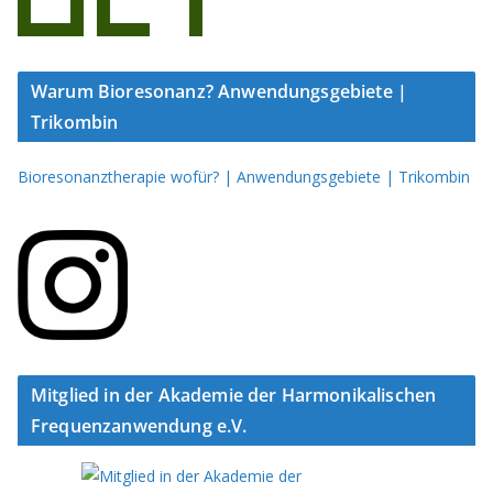
Warum Bioresonanz? Anwendungsgebiete |
Trikombin
Bioresonanztherapie wofür? | Anwendungsgebiete | Trikombin
Mitglied in der Akademie der Harmonikalischen
Frequenzanwendung e.V.