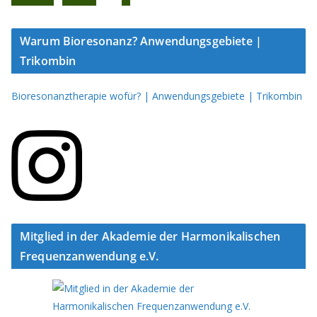
Warum Bioresonanz? Anwendungsgebiete |
Trikombin
Bioresonanztherapie wofür? | Anwendungsgebiete | Trikombin
Mitglied in der Akademie der Harmonikalischen
Frequenzanwendung e.V.