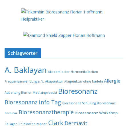
Schlagwörter
A. Baklayan
Akademie der Harmonikalischen
Allergie
Frequenzanwendung e. V.
Akupunktur
Akupunktur ohne Nadeln
Bioresonanz
Ausleitung
Bemer Medizinprodukt
Bioresonanz Info Tag
Bioresonanz Schulung
Bioresonanz
Bioresonanztherapie
Bioresonanz Workshop
Seminar
Clark
Dermavit
Cellagon
Chipkarten zapper