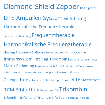
Diamond Shield Zapper
DS Chipcards
DTS Ampullen System
Einführung
Harmonikalische Frequenztherapie
Frequenztherapie
Frequenzbehandlung
Harmonikalische Frequenztherapie
Healing Frequency Software
Homöopathie
Heuschnupfen
Immunsystem
Info Tag Trikombin
Laboruntersuchung
Matrix Entladung
Meridiane nach Dr. Voll
Moderne Bioresonanz
Nahrungsergänzungsmittel
Naturheilpraxis Florian Hoffmann
Rife
Osteopathie
Stoffwechsel
Physikalische Gefässtherapie Bemer
Trikombin
TCM Bibliothek
Testkästen DTS
Trikombin Einführung
Trikombin Info Tag
Trikombin Therapie