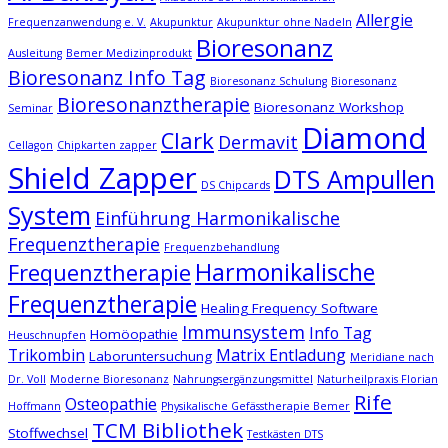
Allergie
Frequenzanwendung e. V.
Akupunktur
Akupunktur ohne Nadeln
Bioresonanz
Ausleitung
Bemer Medizinprodukt
Bioresonanz Info Tag
Bioresonanz Schulung
Bioresonanz
Bioresonanztherapie
Bioresonanz Workshop
Seminar
Diamond
Clark
Dermavit
Cellagon
Chipkarten zapper
Shield Zapper
DTS Ampullen
DS Chipcards
System
Einführung Harmonikalische
Frequenztherapie
Frequenzbehandlung
Harmonikalische
Frequenztherapie
Frequenztherapie
Healing Frequency Software
Immunsystem
Info Tag
Homöopathie
Heuschnupfen
Trikombin
Matrix Entladung
Laboruntersuchung
Meridiane nach
Dr. Voll
Moderne Bioresonanz
Nahrungsergänzungsmittel
Naturheilpraxis Florian
Rife
Osteopathie
Hoffmann
Physikalische Gefässtherapie Bemer
TCM Bibliothek
Stoffwechsel
Testkästen DTS