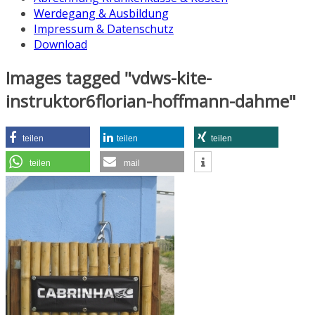
Werdegang & Ausbildung
Impressum & Datenschutz
Download
Images tagged "vdws-kite-
instruktor6florian-hoffmann-dahme"
teilen
teilen
teilen
teilen
mail