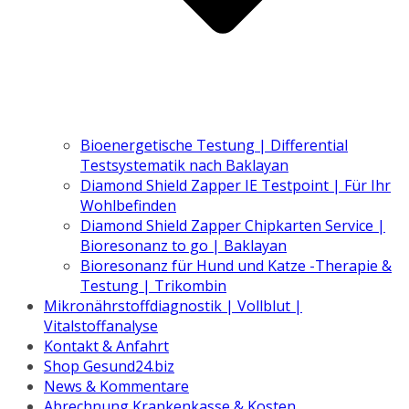
Bioenergetische Testung | Differential
Testsystematik nach Baklayan
Diamond Shield Zapper IE Testpoint | Für Ihr
Wohlbefinden
Diamond Shield Zapper Chipkarten Service |
Bioresonanz to go | Baklayan
Bioresonanz für Hund und Katze -Therapie &
Testung | Trikombin
Mikronährstoffdiagnostik | Vollblut |
Vitalstoffanalyse
Kontakt & Anfahrt
Shop Gesund24.biz
News & Kommentare
Abrechnung Krankenkasse & Kosten