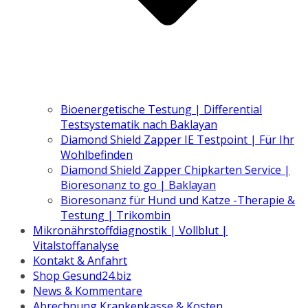
Bioenergetische Testung | Differential
Testsystematik nach Baklayan
Diamond Shield Zapper IE Testpoint | Für Ihr
Wohlbefinden
Diamond Shield Zapper Chipkarten Service |
Bioresonanz to go | Baklayan
Bioresonanz für Hund und Katze -Therapie &
Testung | Trikombin
Mikronährstoffdiagnostik | Vollblut |
Vitalstoffanalyse
Kontakt & Anfahrt
Shop Gesund24.biz
News & Kommentare
Abrechnung Krankenkasse & Kosten