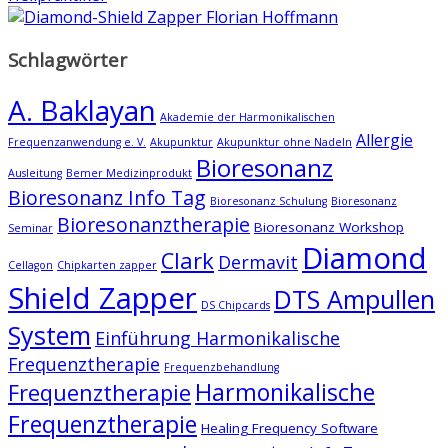
Schlagwörter
A. Baklayan
Akademie der Harmonikalischen
Allergie
Frequenzanwendung e. V.
Akupunktur
Akupunktur ohne Nadeln
Bioresonanz
Ausleitung
Bemer Medizinprodukt
Bioresonanz Info Tag
Bioresonanz Schulung
Bioresonanz
Bioresonanztherapie
Bioresonanz Workshop
Seminar
Diamond
Clark
Dermavit
Cellagon
Chipkarten zapper
Shield Zapper
DTS Ampullen
DS Chipcards
System
Einführung Harmonikalische
Frequenztherapie
Frequenzbehandlung
Harmonikalische
Frequenztherapie
Frequenztherapie
Healing Frequency Software