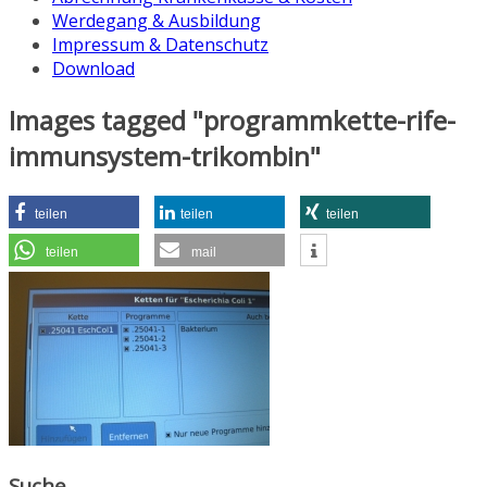
Werdegang & Ausbildung
Impressum & Datenschutz
Download
Images tagged "programmkette-rife-
immunsystem-trikombin"
teilen
teilen
teilen
teilen
mail
Suche